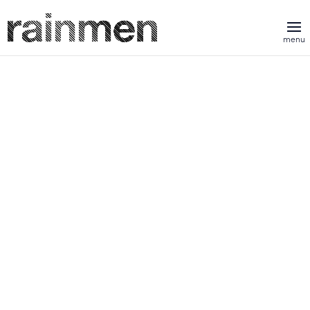
blogs
video’s
case studies
LinkedIn