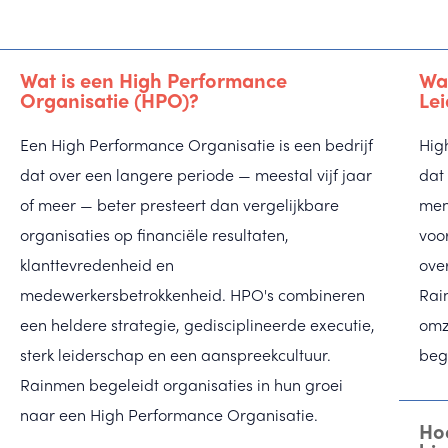
Wat is een High Performance
Wa
Organisatie (HPO)?
Le
Een High Performance Organisatie is een bedrijf
Hig
dat over een langere periode — meestal vijf jaar
dat 
of meer — beter presteert dan vergelijkbare
men
organisaties op financiële resultaten,
voor
klanttevredenheid en
ove
medewerkersbetrokkenheid. HPO's combineren
Rai
een heldere strategie, gedisciplineerde executie,
omze
sterk leiderschap en een aanspreekcultuur.
beg
Rainmen begeleidt organisaties in hun groei
naar een High Performance Organisatie.
Hoe