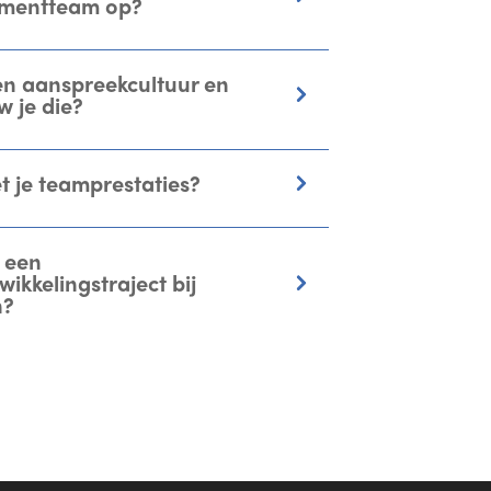
mentteam op?
en aanspreekcultuur en
 je die?
 je teamprestaties?
 een
ikkelingstraject bij
n?