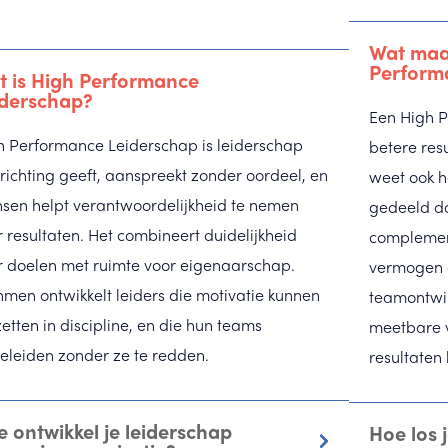
Wat maa
Perform
t is High Performance
iderschap?
Een High P
h Performance Leiderschap is leiderschap
betere res
richting geeft, aanspreekt zonder oordeel, en
weet ook h
sen helpt verantwoordelijkheid te nemen
gedeeld do
 resultaten. Het combineert duidelijkheid
complemen
r doelen met ruimte voor eigenaarschap.
vermogen o
nmen ontwikkelt leiders die motivatie kunnen
teamontwi
tten in discipline, en die hun teams
meetbare 
eleiden zonder ze te redden.
resultaten
 ontwikkel je leiderschap
Hoe los 