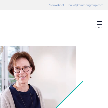
Nieuwsbrief
hallo@rainmengroup.com