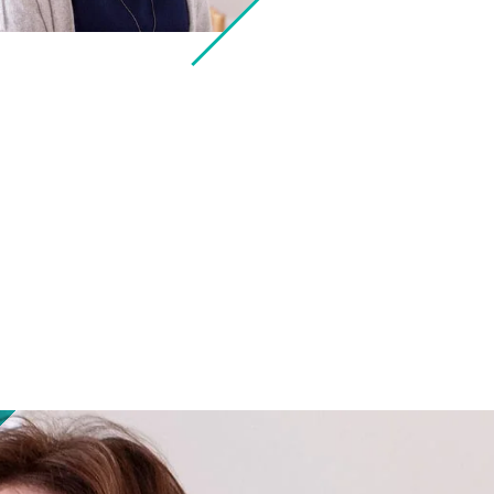
erine.clercx@rainmengroup.com
38 712 21